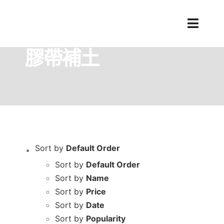
Skip
to
Toggl
Home
商品分類
膠帶補土
content
Naviga
膠帶補土
Sort by
Default Order
Sort by
Default Order
Sort by
Name
Sort by
Price
Sort by
Date
Sort by
Popularity