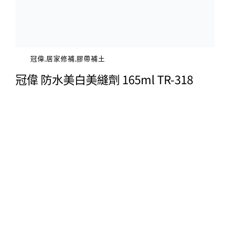
冠偉,居家修補,膠帶補土
冠偉 防水美白美縫劑 165ml TR-318