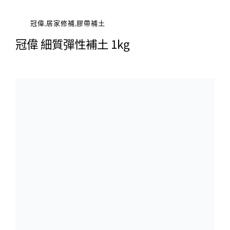
冠偉,居家修補,膠帶補土
冠偉 細質彈性補土 1kg