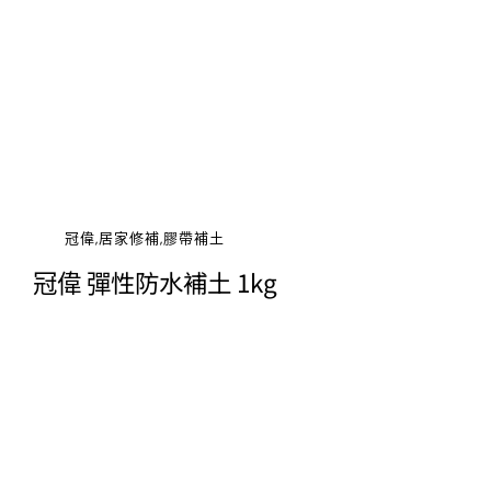
冠偉,居家修補,膠帶補土
冠偉 彈性防水補土 1kg