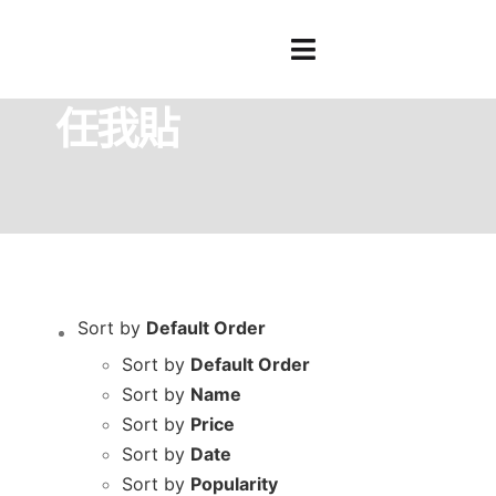
Skip
to
Toggle
Home
任我貼
content
Navigation
任我貼
關
最
所
Sort by
Default Order
Sort by
Default Order
線
Sort by
Name
Sort by
Price
聯
Sort by
Date
Sort by
Popularity