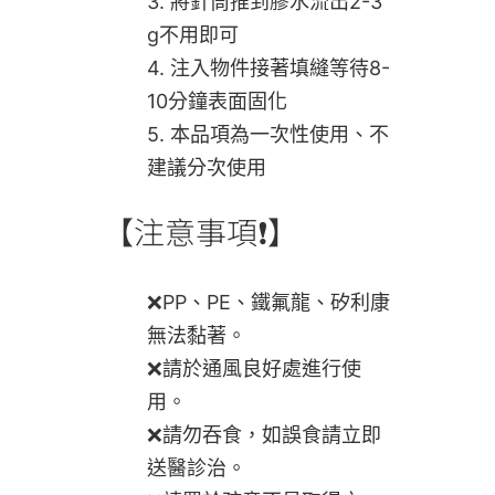
3. 將針筒推到膠水流出2-3
g不用即可
4. 注入物件接著填縫等待8-
10分鐘表面固化
5. 本品項為一次性使用、不
建議分次使用
【注意事項❗】
❌PP、PE、鐵氟龍、矽利康
無法黏著。
❌請於通風良好處進行使
用。
❌請勿吞食，如誤食請立即
送醫診治。