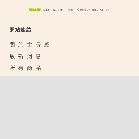
服務時間.
星期一 至 星期五 (例假日公休) AM 9:00 – PM 5:00
網站連結
關於金長威
最新消息
所有商品
聯絡我們
線上賣場
蝦皮購物
露天拍賣
酷澎