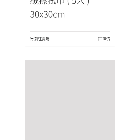
絨擦拭巾 ( 5入 )
30x30cm
前往賣場
詳情