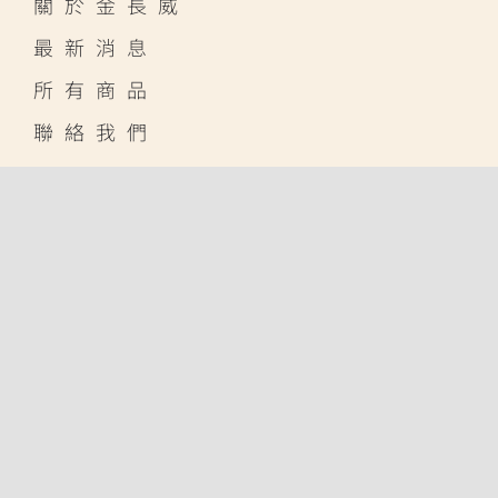
關於金長威
最新消息
所有商品
聯絡我們
線上賣場
蝦皮購物
露天拍賣
酷澎
聯系我們
(04) 2339-8865