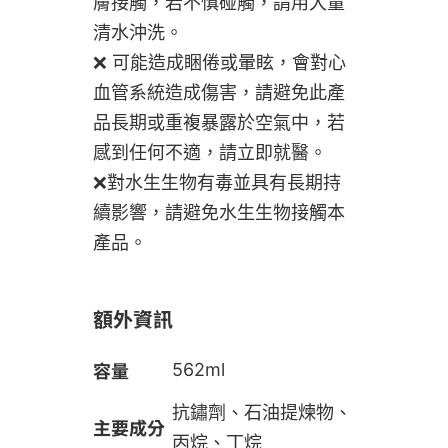
膚接觸，若不慎碰觸，請用大量
清水沖洗。
❌ 可能造成睏倦或暈眩，會對心
血管系統造成傷害，請避免此產
品長期或重複暴露於空氣中，若
感到任何不適，請立即就醫。
❌對水生生物有毒並具有長期持
續影響，請避免水生生物接觸本
產品。
額外資訊
容量
562ml
抗鏽劑、石油提煉物、
主要成分
丙烷、丁烷