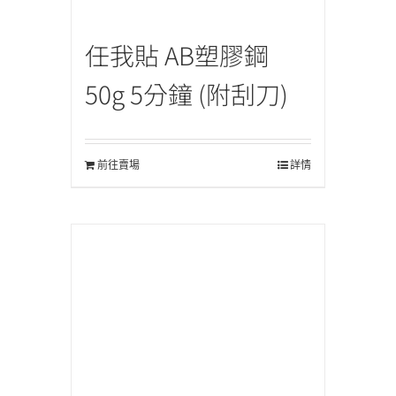
任我貼 AB塑膠鋼
50g 5分鐘 (附刮刀)
前往賣場
詳情