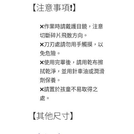
【注意事項❗】
❌作業時請戴護目鏡，注意
切斷碎片飛散方向。
❌刀刃處請勿用手觸摸，以
免危險。
❌使用完畢後，請用乾布擦
拭乾淨，並用針車油或潤滑
劑保養。
❌請置於孩童不易取得之
處。
【其他尺寸】