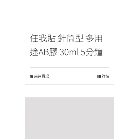
任我貼 針筒型 多用
途AB膠 30ml 5分鐘
前往賣場
詳情