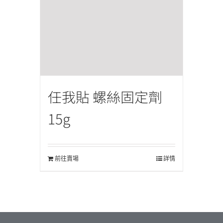
任我貼 螺絲固定劑
15g
前往賣場
詳情