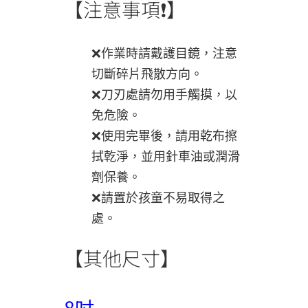
【注意事項❗】
❌作業時請戴護目鏡，注意
切斷碎片飛散方向。
❌刀刃處請勿用手觸摸，以
免危險。
❌使用完畢後，請用乾布擦
拭乾淨，並用針車油或潤滑
劑保養。
❌請置於孩童不易取得之
處。
【其他尺寸】
8吋