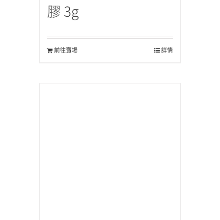
膠 3g
前往賣場
詳情