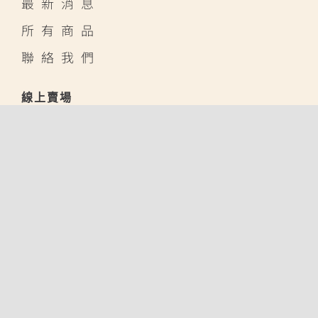
最新消息
所有商品
聯絡我們
線上賣場
蝦皮購物
露天拍賣
酷澎
聯系我們
(04) 2339-8865
(04) 2339-9065