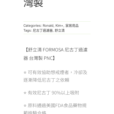
灣製
Categories:
Ronald
,
Kim+
,
家居用品
Tags:
尼古丁過濾器
,
舒立清
【舒立清 FORMOSA 尼古丁過濾
器 台灣製 PNC】
⭐ 可有效協助想戒煙者，冷卻及
逐漸降低尼古丁之依賴
⭐ 有效尼古丁 90%以上吸附
⭐ 原料通過美國FDA食品藥物規
範檢驗合格