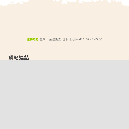
服務時間.
星期一 至 星期五 (例假日公休) AM 9:00 – PM 5:00
網站連結
關於金長威
最新消息
所有商品
聯絡我們
線上賣場