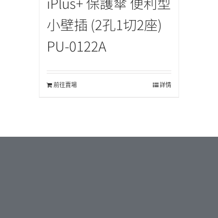
iPlus+ 保護傘 便利型
小壁插 (2孔1切2座)
PU-0122A
前往賣場
詳情