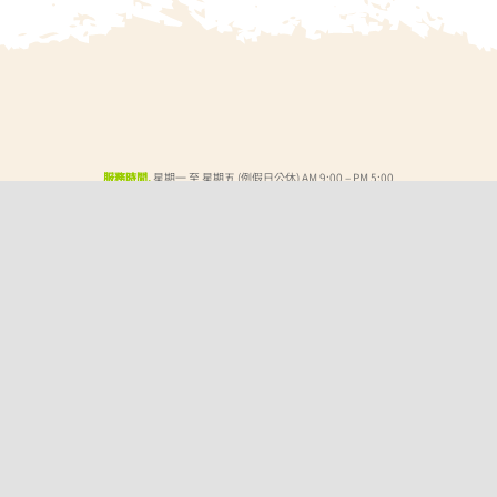
服務時間.
星期一 至 星期五 (例假日公休) AM 9:00 – PM 5:00
網站連結
關於金長威
最新消息
所有商品
聯絡我們
線上賣場