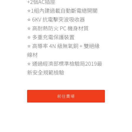
+2個AC插座
⭐1組內建過載自動斷電總開關
⭐ 6KV 抗電擊突波吸收器
⭐ 高耐熱防火 PC 機身材質
⭐ 多重充電保護裝置
⭐ 高導率 4N 級無氧銅 + 雙絕緣
線材
⭐ 通過經濟部標準檢驗局2019最
新安全規範檢驗
前往賣場