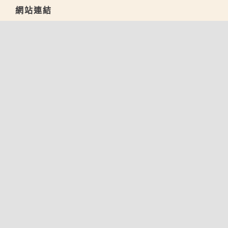
網站連結
關於金長威
最新消息
所有商品
聯絡我們
線上賣場
蝦皮購物
露天拍賣
酷澎
聯系我們