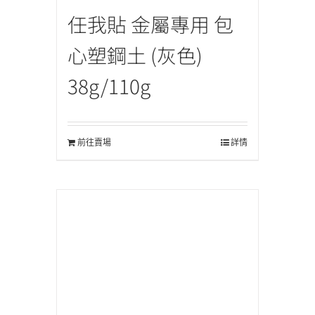
任我貼 金屬專用 包
心塑鋼土 (灰色)
38g/110g
前往賣場
詳情