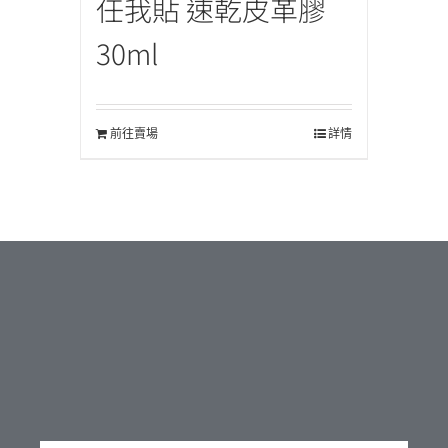
任我貼 速乾皮革膠
30ml
前往賣場
詳情