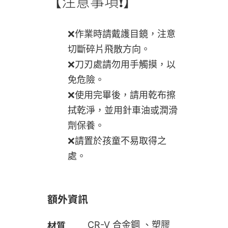
【注意事項❗】
❌作業時請戴護目鏡，注意
切斷碎片飛散方向。
❌刀刃處請勿用手觸摸，以
免危險。
❌使用完畢後，請用乾布擦
拭乾淨，並用針車油或潤滑
劑保養。
❌請置於孩童不易取得之
處。
額外資訊
材質
CR-V 合金鋼 、塑膠