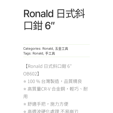
Ronald 日式斜
口鉗 6″
Categories:
Ronald
,
五金工具
Tags:
Ronald
,
手工具
【Ronald 日式斜口鉗 6″
OB602】
⭐ 100 % 台灣製造，品質精良
⭐ 高質量CR-V 合金鋼，輕巧、耐
用
⭐ 舒適手把，施力方便
⭐ 高週波硬化處理 不易崩刃