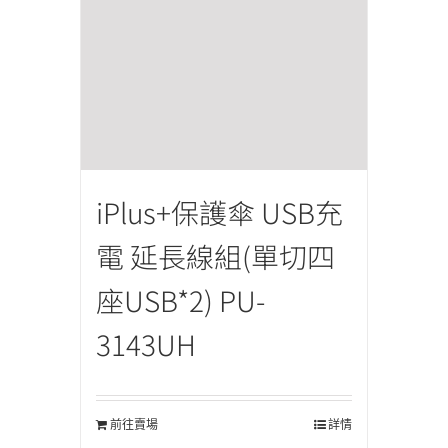
iPlus+保護傘 USB充
電 延長線組(單切四
座USB*2) PU-
3143UH
前往賣場
詳情