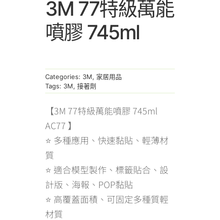
3M 77特級萬能
噴膠 745ml
Categories:
3M
,
家居用品
Tags:
3M
,
接著劑
【3M 77特級萬能噴膠 745ml
AC77 】
⭐ 多種應用、快速黏貼、輕薄材
質
⭐ 適合模型製作、標籤貼合、設
計版、海報、POP黏貼
⭐ 高覆蓋面積、可固定多種質輕
材質