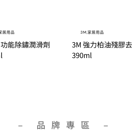
,家居用品
3M,家居用品
 多功能除鏽潤滑劑
3M 強力柏油殘膠
l
390ml
– 品牌專區 –